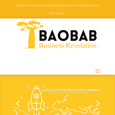
Mettez à l’échelle votre business avec des experts en développement
commercial !